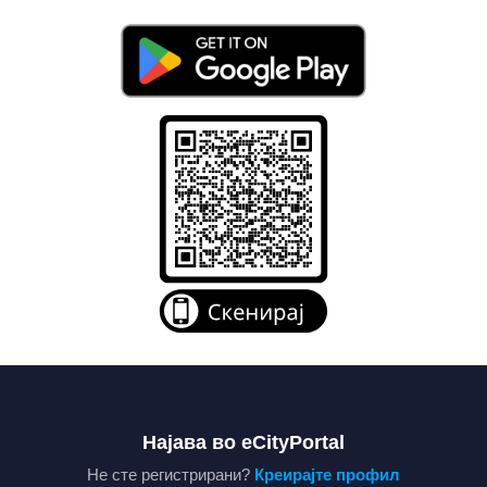
Најава во eCityPortal
Не сте регистрирани?
Креирајте профил